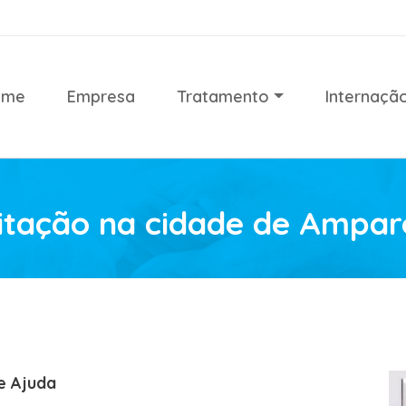
ome
Empresa
Tratamento
Internaçã
litação na cidade de Ampar
e Ajuda