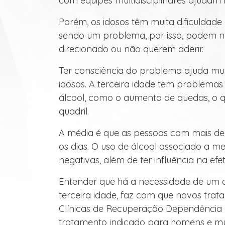
com equipes multidisciplinares ajudam m
Porém, os idosos têm muita dificuldad
sendo um problema, por isso, podem n
direcionado ou não querem aderir.
Ter consciência do problema ajuda mui
idosos. A terceira idade tem problemas
álcool, como o aumento de quedas, o 
quadril.
A média é que as pessoas com mais d
os dias. O uso de álcool associado a me
negativas, além de ter influência na e
Entender que há a necessidade de um o
terceira idade, faz com que novos trat
Clínicas de Recuperação Dependência 
tratamento indicado para homens e mul