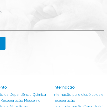
nto
Internação
to de Dependência Química
Internação para alcoólatras em 
e Recuperação Masculina
recuperação
to de Alcoolismo
Lei da internação Compulsória